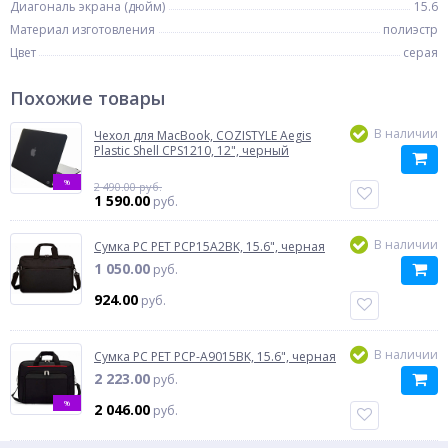
Диагональ экрана (дюйм)
15.6
Материал изготовления
полиэстр
Цвет
серая
Похожие товары
В наличии
Чехол для MacBook, COZISTYLE Aegis
Plastic Shell CPS1210, 12", черный
%
2 490.00 руб.
1 590.00
руб.
В наличии
Сумка PC PET PCP15A2BK, 15.6", черная
1 050.00
руб.
924.00
руб.
В наличии
Сумка PC PET PCP-A9015BK, 15.6", черная
2 223.00
руб.
%
2 046.00
руб.