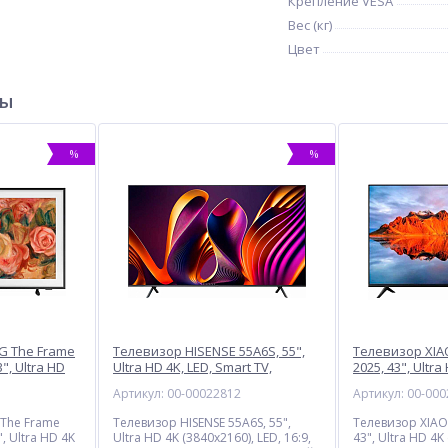
Крепление VESA
Вес (кг)
Цвет
ры
%
%
G The Frame
Телевизор HISENSE 55A6S, 55",
Телевизор XIAO
, Ultra HD
Ultra HD 4K, LED, Smart TV,
2025, 43", Ultra
 черный
черный
TV, черный
7
Артикул: 00-00022812
Артикул: 00-00
The Frame
Телевизор HISENSE 55A6S, 55",
Телевизор XIAOM
 Ultra HD 4K
Ultra HD 4K (3840x2160), LED, 16:9,
43", Ultra HD 4K