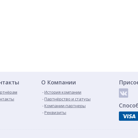
нтакты
О Компании
Присо
ртнёрам
История компании
нтакты
Партнёрство и статусы
Спосо
Компании-партнеры
Реквизиты