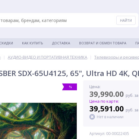
 СКИДКИ
КАК КУПИТЬ
ДОСТАВКА
ВОЗВРАТ И ОБМЕН ТОВАРА
П
в
|
АУДИО-ВИДЕО И ПОРТАТИВНАЯ ТЕХНИКА
|
Телевизоры и ресиве
BER SDX-65U4125, 65", Ultra HD 4K, 
Цена:
%
39,990.00
руб. за
Цена по карте:
39,591.00
руб. за
Нет в наличии
Артикул: 00-00022435