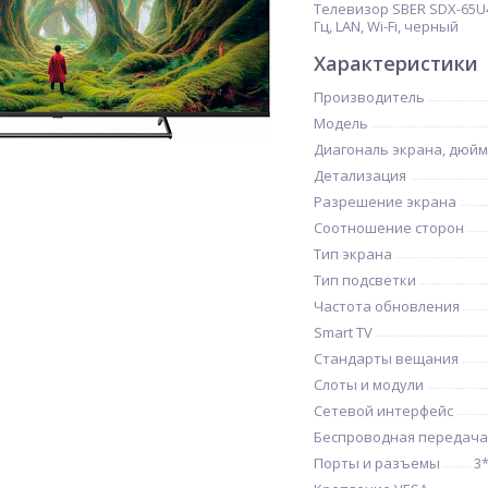
Телевизор SBER SDX-65U412
Гц, LAN, Wi-Fi, черный
Характеристики
Производитель
Модель
Диагональ экрана, дюйм
Детализация
Разрешение экрана
Соотношение сторон
Тип экрана
Тип подсветки
Частота обновления
Smart TV
Стандарты вещания
Слоты и модули
Сетевой интерфейс
Беспроводная передача
Порты и разъемы
3*