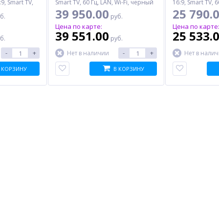
9, Smart TV,
Smart TV, 60 Гц, LAN, Wi-Fi, черный
16:9, Smart TV, 6
рный
черный
39 950.00
25 790.
б.
руб.
Цена по карте:
Цена по карте
39 551.00
25 533.
б.
руб.
-
+
-
+
Нет в наличии
Нет в нали
 КОРЗИНУ
В КОРЗИНУ
%
%
%
 A4
Вентилятор для
Батарея для ИБП EXEGATE
процессора ID-COOLING
EP249950RUS
Frozn A620 Argb, 120 мм,
5 161.00
548.00
500-2000rpm, 270 Вт
руб.
руб.