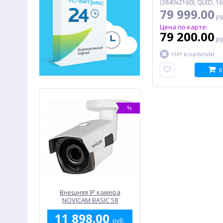
(3840x2160), QLED, 16:
60 Гц, LAN, Wi-Fi, че
79 999.00
ру
Цена по карте:
79 200.00
ру
Нет в наличии
В
%
%
для
Внешняя IP камера
Папка на 4-х D-кольцах
кого
NOVICAM BASIC 58
40 мм БЮРОКРАТ
INA Micro
-0840/4Dblck, черная
11 898.00
58.00
черный
руб.
руб.
руб.