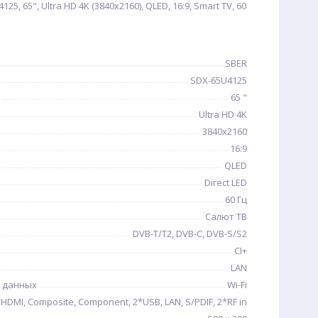
5, 65", Ultra HD 4K (3840x2160), QLED, 16:9, Smart TV, 60
SBER
SDX-65U4125
65 "
Ultra HD 4K
3840x2160
16:9
QLED
Direct LED
60 Гц
Салют ТВ
DVB-T/T2, DVB-C, DVB-S/S2
CI+
LAN
 данных
Wi-Fi
HDMI, Composite, Component, 2*USB, LAN, S/PDIF, 2*RF in