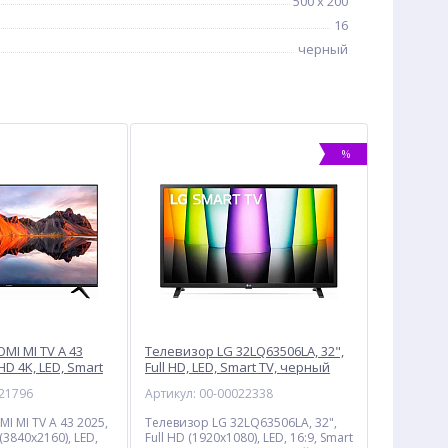
500 x 200
16
черный
%
MI MI TV A 43
Телевизор LG 32LQ63506LA, 32",
 HD 4K, LED, Smart
Full HD, LED, Smart TV, черный
021796
Артикул: 00-00022338
I MI TV A 43 2025,
Телевизор LG 32LQ63506LA, 32",
 (3840x2160), LED,
Full HD (1920x1080), LED, 16:9, Smart