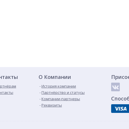
нтакты
О Компании
Присо
ртнёрам
История компании
нтакты
Партнёрство и статусы
Спосо
Компании-партнеры
Реквизиты