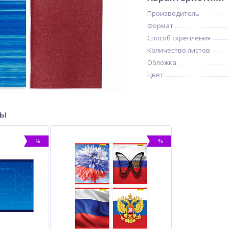
Производитель
Формат
Способ скрепления
Количество листов
Обложка
Цвет
ры
%
%