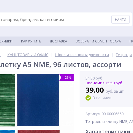
 СКИДКИ
КАК КУПИТЬ
ДОСТАВКА
ВОЗВРАТ И ОБМЕН ТОВАРА
П
в
|
КАНЦТОВАРЫ И ОФИС
|
Школьные принадлежности
|
Тетради
летку A5 NME, 96 листов, ассорти
-28%
54.50 руб.
Экономия 15.50 руб.
39.00
руб. за шт
В наличии
Артикул: 00-00006860
Тетрадь в клетку NME, A5
Характеристики