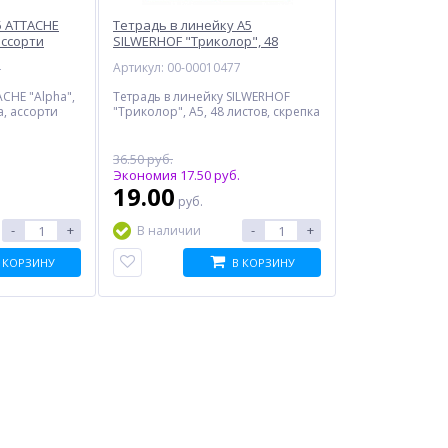
5 ATTACHE
Тетрадь в линейку A5
ассорти
SILWERHOF "Триколор", 48
листов
4
Артикул: 00-00010477
ACHE "Alpha",
Тетрадь в линейку SILWERHOF
а, ассорти
"Триколор", A5, 48 листов, скрепка
36.50 руб.
Экономия 17.50 руб.
19.00
руб.
-
+
-
+
В наличии
 КОРЗИНУ
В КОРЗИНУ