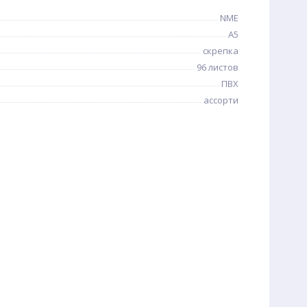
NME
A5
скрепка
96 листов
ПВХ
ассорти