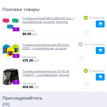
Похожие товары
В наличии
Точилка ручная ERICH KRAUSE Duo, с
контейнером, ассорти, блистер
%
99.00 руб.
80.00
руб.
Нет в наличии
Точилка электрическая DELI Dino
E0501, с контейнером, ассорти
%
560.00 руб.
475.00
руб.
В наличии
Точилка электрическая ATTACHE
1384147, с контейнером, черная
%
790.00 руб.
658.00
руб.
Присоединяйтесь