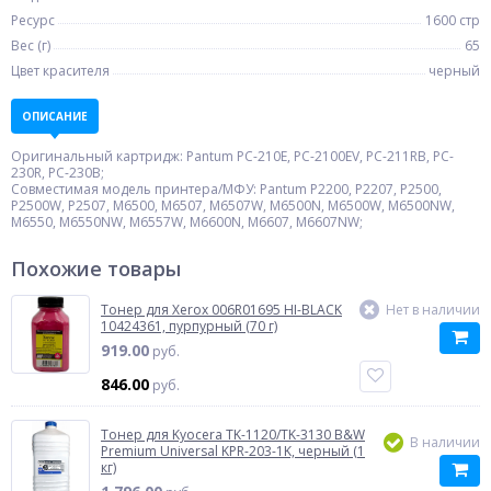
Ресурс
1600 стр
Вес (г)
65
Цвет красителя
черный
ОПИСАНИЕ
Оригинальный картридж: Pantum PC-210E, PC-2100EV, PC-211RB, PC-
230R, PC-230B;
Совместимая модель принтера/МФУ: Pantum P2200, P2207, P2500,
P2500W, P2507, M6500, M6507, M6507W, M6500N, M6500W, M6500NW,
M6550, M6550NW, M6557W, M6600N, M6607, M6607NW;
Похожие товары
Тонер для Xerox 006R01695 HI-BLACK
Нет в наличии
10424361, пурпурный (70 г)
919.00
руб.
846.00
руб.
Тонер для Kyocera TK-1120/TK-3130 B&W
В наличии
Premium Universal KPR-203-1K, черный (1
кг)