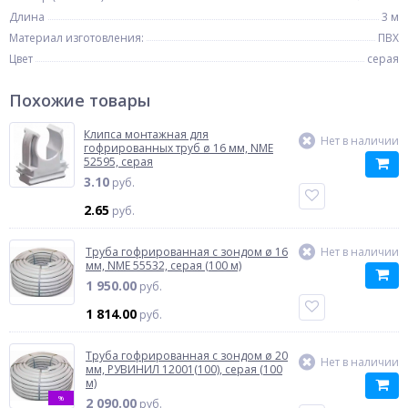
Длина
3 м
Материал изготовления:
ПВХ
Цвет
серая
Похожие товары
Клипса монтажная для
Нет в наличии
гофрированных труб ø 16 мм, NME
52595, серая
3.10
руб.
2.65
руб.
Труба гофрированная с зондом ø 16
Нет в наличии
мм, NME 55532, серая (100 м)
1 950.00
руб.
1 814.00
руб.
Труба гофрированная с зондом ø 20
Нет в наличии
мм, РУВИНИЛ 12001(100), серая (100
м)
%
2 090.00
руб.