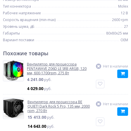
Тип коннектора
Molex
Рабочее напряжение
12 В
Скорость вращения (min-max)
2600 rpm
Уровень шума, дБ
27
Габариты
80x80x25 мм
Вариант поставки
OEM
Похожие товары
Вентилятор для процессора
Нет в наличии
PENTAWAVE Z06D LE SRB ARGB, 120
мм, 600-1700rpm, 275 Вт
4 241.00
руб.
4 029.00
руб.
Вентилятор для процессора BE
Нет в наличии
QUIET! Dark Rock 5 Pro, 135 мм, 2000
rpm, 270 Вт
15 413.00
руб.
14 643.00
руб.