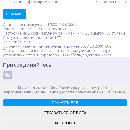
Назначение (сфера применения)
для фотоаппарата
ОПИСАНИЕ
Длительность импульса - 1/300 - 1/20 000 с.
Зум головки - 28 - 105 (авто, ручной)
Настройка мощности в ручном режиме - 1 - 1/128 с шагом 1/3 ступени
Доступные режимы вспышки: i-TTL
Вес: прибл. 530 г
Источник питания: литий-ионный аккумулятор, 7.2В 2600 мАч
Принадлежности в комплекте: вспышка, аккумулятор, зарядное
устройство с сетевым адаптером, USB кабель, подставка, чехол
Присоединяйтесь
Способы оплаты
Мы используем файлы Cookie для улучшения работы,
персонализации и повышения удобства пользования нашим сайтом.
ПРИНЯТЬ ВСЕ
© ООО "НПС+", 2012-2026
Россия, Великий Новгород, пр. Александра Корсунова 14А
ОТКАЗАТЬСЯ ОТ ВСЕХ
Контакты
Карта сайта
НАСТРОИТЬ
-->