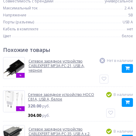
Совместимость с брендами
универсальное
Максимальный ток
2.4 А
Напряжение
5В
Порты (разъемы)
USB A
Кабель в комплекте
нет
Цвет
белое
Похожие товары
Нет в наличии
Сетевое зарядное устройство
CABLEXPERT MP3A-PC-21, USB A,
черное
%
Сетевое зарядное устройство HOCO
В наличии
C81A, USB A, белое
320.00
руб.
%
304.00
руб.
Сетевое зарядное устройство
В наличии
CABLEXPERT MP3A-PC-35, USB A x 2,