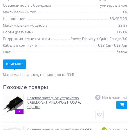
Совместимость с брендами
универсальное
Максимальный ток
3 А
Напряжение
5В/9В/12В
Максимальная мощность
33 Вт
Порты (разъемы)
USB A
Поддерживаемые функции
Power Delivery + Quick Charge 3.0
Кабель в комплекте
USB Cm - USB Am
Цвет
белое
ОПИСАНИЕ
Максимальная выходная мощность: 33 Вт
Похожие товары
Нет в наличии
Сетевое зарядное устройство
CABLEXPERT MP3A-PC-21, USB A,
черное
%
Сетевое зарядное устройство XIAOMI
В наличии