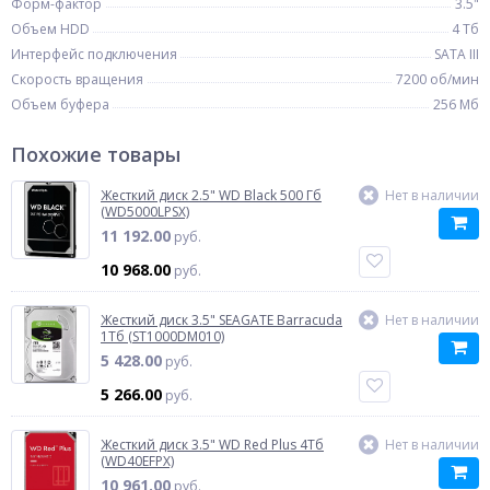
Форм-фактор
3.5"
Объем HDD
4 Тб
Интерфейс подключения
SATA III
Скорость вращения
7200 об/мин
Объем буфера
256 Мб
Похожие товары
Жесткий диск 2.5" WD Black 500 Гб
Нет в наличии
(WD5000LPSX)
11 192.00
руб.
10 968.00
руб.
Жесткий диск 3.5" SEAGATE Barracuda
Нет в наличии
1Тб (ST1000DM010)
5 428.00
руб.
5 266.00
руб.
Жесткий диск 3.5" WD Red Plus 4Тб
Нет в наличии
(WD40EFPX)
10 961.00
руб.