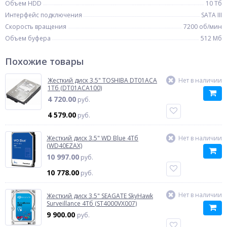
Объем HDD
10 Тб
Интерфейс подключения
SATA III
Скорость вращения
7200 об/мин
Объем буфера
512 Мб
Похожие товары
Жесткий диск 3.5" TOSHIBA DT01ACA
Нет в наличии
1Тб (DT01ACA100)
4 720.00
руб.
4 579.00
руб.
Жесткий диск 3.5" WD Blue 4Тб
Нет в наличии
(WD40EZAX)
10 997.00
руб.
10 778.00
руб.
Нет в наличии
Жесткий диск 3.5" SEAGATE SkyHawk
Surveillance 4Тб (ST4000VX007)
9 900.00
руб.