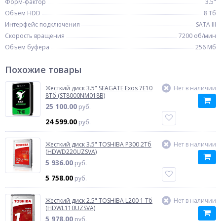
Форм-фактор
3.5"
Объем HDD
8 Тб
Интерфейс подключения
SATA III
Скорость вращения
7200 об/мин
Объем буфера
256 Мб
Похожие товары
Жесткий диск 3.5" SEAGATE Exos 7E10
Нет в наличии
8Тб (ST8000NM018B)
25 100.00
руб.
24 599.00
руб.
Жесткий диск 3.5" TOSHIBA P300 2Тб
Нет в наличии
(HDWD220UZSVA)
5 936.00
руб.
5 758.00
руб.
Жесткий диск 2.5" TOSHIBA L200 1 Тб
Нет в наличии
(HDWL110UZSVA)
5 978.00
руб.