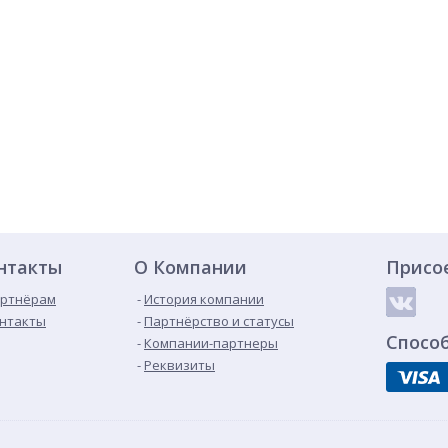
нтакты
О Компании
Присо
ртнёрам
История компании
нтакты
Партнёрство и статусы
Спосо
Компании-партнеры
Реквизиты