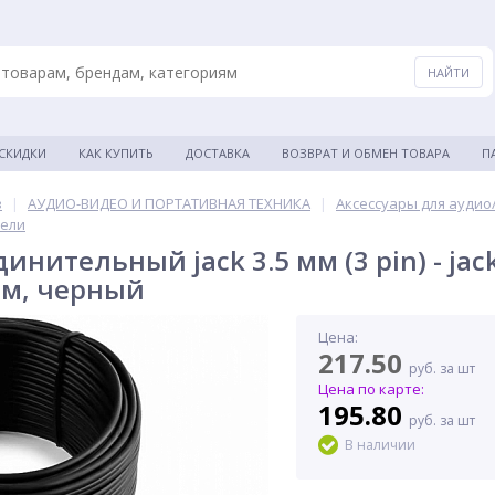
 СКИДКИ
КАК КУПИТЬ
ДОСТАВКА
ВОЗВРАТ И ОБМЕН ТОВАРА
П
в
|
АУДИО-ВИДЕО И ПОРТАТИВНАЯ ТЕХНИКА
|
Аксессуары для аудио
бели
инительный jack 3.5 мм (3 pin) - jack
0 м, черный
Цена:
217.50
руб. за шт
Цена по карте:
195.80
руб. за шт
В наличии