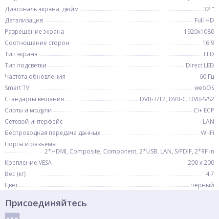
Диагональ экрана, дюйм
32 "
Детализация
Full HD
Разрешение экрана
1920x1080
Соотношение сторон
16:9
Тип экрана
LED
Тип подсветки
Direct LED
Частота обновления
60 Гц
Smart TV
webOS
Стандарты вещания
DVB-T/T2, DVB-C, DVB-S/S2
Слоты и модули
CI+ ECP
Сетевой интерфейс
LAN
Беспроводная передача данных
Wi-Fi
Порты и разъемы
2*HDMI, Composite, Component, 2*USB, LAN, S/PDIF, 2*RF in
Крепление VESA
200 x 200
Вес (кг)
4.7
Цвет
черный
Присоединяйтесь