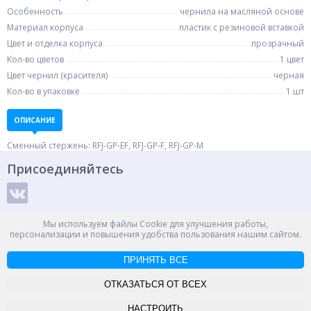
Особенность
чернила на масляной основе
Материал корпуса
пластик с резиновой вставкой
Цвет и отделка корпуса
прозрачный
Кол-во цветов
1 цвет
Цвет чернил (красителя)
черная
Кол-во в упаковке
1 шт
ОПИСАНИЕ
Сменный стержень: RFJ-GP-EF, RFJ-GP-F, RFJ-GP-M
Присоединяйтесь
Способы оплаты
Мы используем файлы Cookie для улучшения работы,
персонализации и повышения удобства пользования нашим сайтом.
ПРИНЯТЬ ВСЕ
© ООО "НПС+", 2012-2026
Россия, Великий Новгород, пр. Александра Корсунова 14А
ОТКАЗАТЬСЯ ОТ ВСЕХ
Контакты
Карта сайта
НАСТРОИТЬ