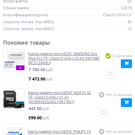
Форм-фактор
SD
Объем памяти
128 Гб
Классификация/скорость
Class10 UHS-I U1
Скорость чтения, max (Мб/с)
85
Скорость записи, max (Мб/с)
15
Похожие товары
Карта памяти microSDXC SAMSUNG Evo
В наличии
Plus 512 Гб, Class10 UHS-I U3 A2 V30 (MB-
MC512SA/EU)
%
7 703.00
руб.
7 472.00
руб.
Карта памяти microSDHC ADATA 32
Нет в наличии
Гб, Class10 UHS-I U1 A1
(AUSDH32GUICL10A1-RA1)
443.00
руб.
399.00
руб.
Карта памяти microSDHC PHILIPS 16
Нет в наличии