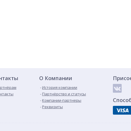
нтакты
О Компании
Присо
ртнёрам
История компании
нтакты
Партнёрство и статусы
Спосо
Компании-партнеры
Реквизиты