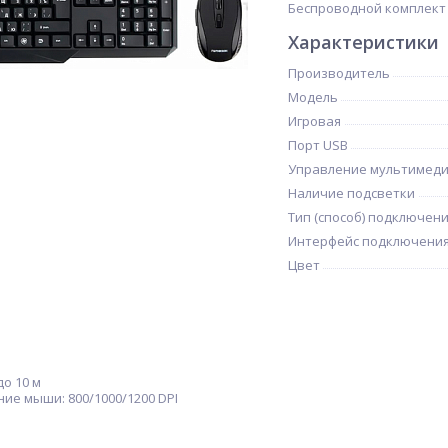
Беспроводной комплект 
Характеристики
Производитель
Модель
Игровая
Порт USB
Управление мультимед
Наличие подсветки
Тип (способ) подключен
Интерфейс подключени
Цвет
до 10 м
ие мыши: 800/1000/1200 DPI