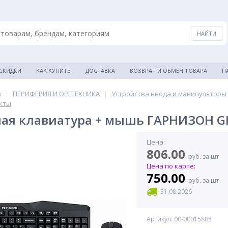
 СКИДКИ
КАК КУПИТЬ
ДОСТАВКА
ВОЗВРАТ И ОБМЕН ТОВАРА
П
в
|
ПЕРИФЕРИЯ И ОРГТЕХНИКА
|
Устройства ввода и манипуляторы
кты
ая клавиатура + мышь ГАРНИЗОН GK
Цена:
806.00
руб. за шт
Цена по карте:
750.00
руб. за шт
31.08.2026
Артикул: 00-00015885