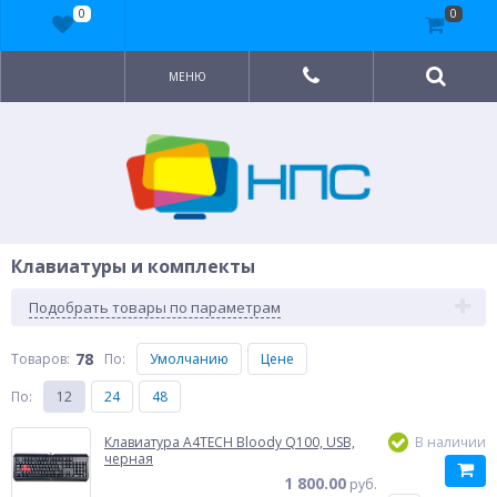
0
0
МЕНЮ
Клавиатуры и комплекты
Подобрать товары по параметрам
78
Товаров:
По
:
Умолчанию
Цене
По
:
12
24
48
Клавиатура A4TECH Bloody Q100, USB,
В наличии
черная
1 800.00
руб.