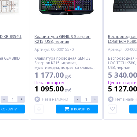
D KB-8354U,
Клавиатура GENIUS Scorpion
Беспроводная
K215, USB, черная
LOGITECH K580,
8
Артикул: 00-00015570
Артикул: 00-00
ая GEMBIRD
Клавиатура проводная GENIUS
Беспроводная 
Scorpion K215, игровая,
LOGITECH K580, 
мультимедиа, подсветка клавиш,
USB, черная
USB, черная
1 177.00
5 340.0
руб.
Цена по карте:
Цена по карте
1 095.00
5 127.0
руб.
-
+
-
+
Нет в наличии
Нет в нали
 КОРЗИНУ
В КОРЗИНУ