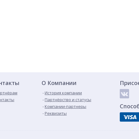
нтакты
О Компании
Присо
ртнёрам
История компании
нтакты
Партнёрство и статусы
Спосо
Компании-партнеры
Реквизиты