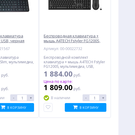
 клавиатура
Беспроводная клавиатура +
 USB, черная
мышь A4TECH Fstyler FG1200S,
USB, черный
021567
Артикул: 00-00022732
клавиатура
Беспроводной комплект
Slim, мультимедиа,
клавиатура + мышь A4TECH Fstyler
FG1200S, мультимедиа, USB,
черный
0
1 884.00
руб.
руб.
:
Цена по карте:
0
1 809.00
руб.
руб.
-
+
-
+
чии
В наличии
В КОРЗИНУ
В КОРЗИНУ