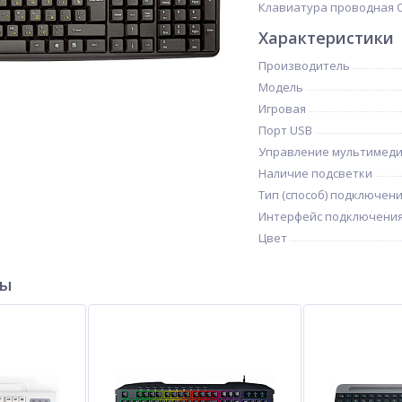
Клавиатура проводная O
Характеристики
Производитель
Модель
Игровая
Порт USB
Управление мультимед
Наличие подсветки
Тип (способ) подключен
Интерфейс подключени
Цвет
ры