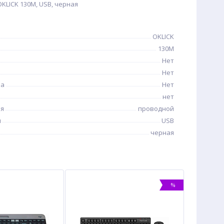
KLICK 130M, USB, черная
OKLICK
130M
Нет
Нет
иа
Нет
нет
ия
проводной
я
USB
черная
%