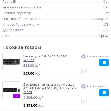
Порт USB
Нет
Управление мультимедиа
Нет
Наличие подсветки
нет
Тип (способ) подключения
проводной
Интерфейс подключения
USB
Длина кабеля:
1.5 м
Цвет
черная
Похожие товары
Клавиатура OKLICK 180M, PS/2,
Нет в наличии
черная
594.00
руб.
553.00
руб.
Беспроводная клавиатура + мышь
Нет в наличии
A4TECH Fstyler FG1010S, USB, черно-
серая
%
2 306.00
руб.
2 191.00
руб.