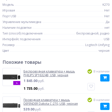
Модель
K270
Игровая
Нет
Порт USB
Нет
Управление мультимедиа
Да
Наличие подсветки
нет
Тип (способ) подключения
беспроводной, радио
Интерфейс подключения
USB
Ресивер
Logitech Unifying
Цвет
черная
Похожие товары
Беспроводная клавиатура + мышь
В наличии
PHILIPS SPT6324B, USB, черная
1 845.00
руб.
%
1 735.00
руб.
Проводная клавиатура + мышь
В наличии
DEFENDER Dakota C-270, USB, черная
539.00
руб.