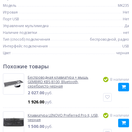
Модель
MK235
Игровая
Нет
Порт USB
Нет
Управление мультимедиа
Да
Наличие подсветки
нет
Тип (способ) подключения
беспроводной, радио
Интерфейс подключения
USB
Цвет
черная
Похожие товары
Беспроводная клавиатура + мышь
В наличии
GEMBIRD KBS-8100, Bluetooth,
серебристо-черная
2 027.00
руб.
1 926.00
руб.
Клавиатура LENOVO Preferred Pro II, USB,
В наличии
черная
1 500.00
руб.