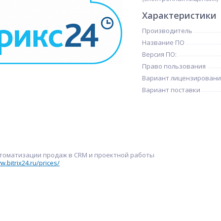
Характеристики
Производитель
Название ПО
Версия ПО:
Право пользования
Вариант лицензировани
Вариант поставки
томатизации продаж в CRM и проектной работы
w.bitrix24.ru/prices/