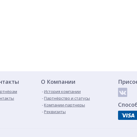
нтакты
О Компании
Присо
ртнёрам
История компании
нтакты
Партнёрство и статусы
Спосо
Компании-партнеры
Реквизиты