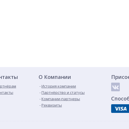
нтакты
О Компании
Присо
ртнёрам
История компании
нтакты
Партнёрство и статусы
Спосо
Компании-партнеры
Реквизиты