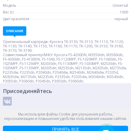
Модель
Universal
Вес (г)
1000
Цвет красителя
черный
ОПИСАНИЕ
Оригинальный картридж: Kyocera TK-3130, TK-3110, TK-1110, TK-1120,
TK-1130, TK-1140, TK-1150, TK-1160, TK-1170, TK-1200, TK-3150, TK-3160,
TK-3170, TK-3190;
Совместимый принтер/МФУ: Kyocera FS-4200DN, M3550idn, M3560idn,
FS-4300dn, FS-4100DN, FS-1040, FS-1120MFP, FS-1020MFP, FS-1060dn, FS-
1025MFP, FS-1125MFP, M2030dn, FS-1130MFP, FS-1030MFP, M2530dn, FS-
1035MFP, FS-1135MFP, M2035dn, M2535dn, M2135dn, M2635dn, M2735dw,
P2235dw, P2235dn, P2040dn, P2040dw, M2540dn, M2640idw, P2335d,
M2835dw, M2735dn, M2235dn, P2335dn, P2335dw, M3040idn, M3540idn,
P3055dn, P3060dn, P3045dn, P3050dn, P3060dn;
Присоединяйтесь
Способы оплаты
Мы используем файлы Cookie для улучшения работы,
персонализации и повышения удобства пользования нашим сайтом.
ПРИНЯТЬ ВСЕ