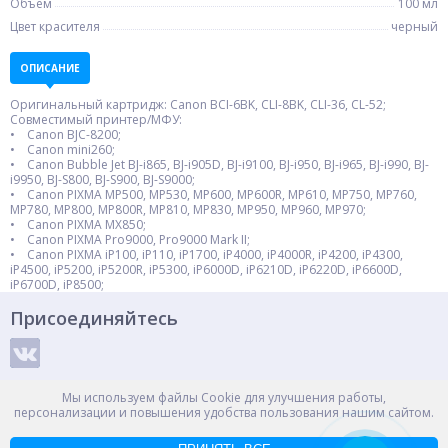
Объем
100 мл
Цвет красителя
черный
ОПИСАНИЕ
Оригинальный картридж: Canon BCI-6BK, CLI-8BK, CLI-36, CL-52;
Совместимый принтер/МФУ:
• Canon BJC-8200;
• Canon mini260;
• Canon Bubble Jet BJ-i865, BJ-i905D, BJ-i9100, BJ-i950, BJ-i965, BJ-i990, BJ-
i9950, BJ-S800, BJ-S900, BJ-S9000;
• Canon PIXMA MP500, MP530, MP600, MP600R, MP610, MP750, MP760,
MP780, MP800, MP800R, MP810, MP830, MP950, MP960, MP970;
• Canon PIXMA MX850;
• Canon PIXMA Pro9000, Pro9000 Mark II;
• Canon PIXMA iP100, iP110, iP1700, iP4000, iP4000R, iP4200, iP4300,
iP4500, iP5200, iP5200R, iP5300, iP6000D, iP6210D, iP6220D, iP6600D,
iP6700D, iP8500;
Присоединяйтесь
Способы оплаты
Мы используем файлы Cookie для улучшения работы,
персонализации и повышения удобства пользования нашим сайтом.