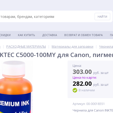
 СКИДКИ
КАК КУПИТЬ
ДОСТАВКА
ВОЗВРАТ И ОБМЕН ТОВАРА
П
в
|
РАСХОДНЫЕ МАТЕРИАЛЫ
|
Материалы для заправки
|
Чернила
KTEC C5000-100MY для Canon, пигме
Цена:
303.00
руб. за шт
Цена по карте:
282.00
руб. за шт
В наличии
Артикул: 00-00018551
Чернила для Canon INKTE