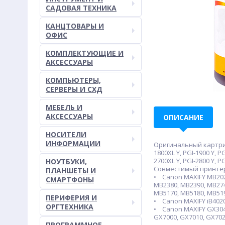
САДОВАЯ ТЕХНИКА
КАНЦТОВАРЫ И
ОФИС
КОМПЛЕКТУЮЩИЕ И
АКСЕССУАРЫ
КОМПЬЮТЕРЫ,
СЕРВЕРЫ И СХД
МЕБЕЛЬ И
АКСЕССУАРЫ
ОПИСАНИЕ
НОСИТЕЛИ
ИНФОРМАЦИИ
Оригинальный картридж: 
1800XL Y, PGI-1900 Y, PG
2700XL Y, PGI-2800 Y, PG
НОУТБУКИ,
Совместимый принте
ПЛАНШЕТЫ И
• Canon MAXIFY MB2020
СМАРТФОНЫ
MB2380, MB2390, MB274
MB5170, MB5180, MB519
ПЕРИФЕРИЯ И
• Canon MAXIFY iB4020, i
ОРГТЕХНИКА
• Canon MAXIFY GX3040
GX7000, GX7010, GX702
ПРОГРАММНОЕ