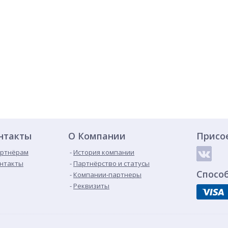
нтакты
О Компании
Присо
ртнёрам
История компании
нтакты
Партнёрство и статусы
Спосо
Компании-партнеры
Реквизиты