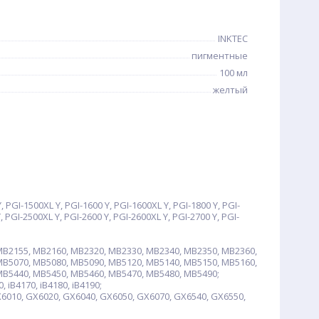
INKTEC
пигментные
100 мл
желтый
GI-1500XL Y, PGI-1600 Y, PGI-1600XL Y, PGI-1800 Y, PGI-
, PGI-2500XL Y, PGI-2600 Y, PGI-2600XL Y, PGI-2700 Y, PGI-
B2155, MB2160, MB2320, MB2330, MB2340, MB2350, MB2360,
MB5070, MB5080, MB5090, MB5120, MB5140, MB5150, MB5160,
MB5440, MB5450, MB5460, MB5470, MB5480, MB5490;
, iB4170, iB4180, iB4190;
6010, GX6020, GX6040, GX6050, GX6070, GX6540, GX6550,