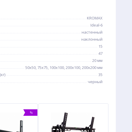
KROMAX
Ideal-6
настенный
наклонный
15
47
20 мм
50x50, 75x75, 100x100, 200x100, 200x200 мм
кг)
35
черный
%