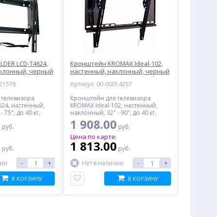
DER LCD-T4624,
Кронштейн KROMAX Ideal-102,
аклонный, черный
настенный, наклонный, черный
021578
Артикул: 00-00014257
 телевизора
Кронштейн для телевизора
24, настенный,
KROMAX Ideal-102, настенный,
 75", до 40 кг,
наклонный, 32" - 90", до 40 кг,
черный
0
1 908.00
руб.
руб.
:
Цена по карте:
0
1 813.00
руб.
руб.
-
+
-
+
чии
Нет в наличии
В КОРЗИНУ
В КОРЗИНУ