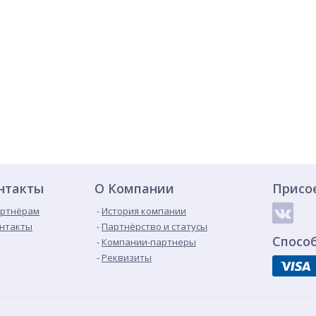
нтакты
О Компании
Присо
ртнёрам
История компании
нтакты
Партнёрство и статусы
Спосо
Компании-партнеры
Реквизиты