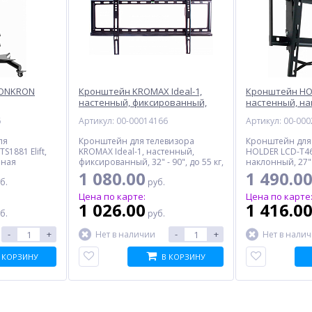
 ONKRON
Кронштейн KROMAX Ideal-1,
Кронштейн HOL
настенный, фиксированный,
настенный, н
черный
6
Артикул: 00-00014166
Артикул: 00-00
ля
Кронштейн для телевизора
Кронштейн для
1881 Elift,
KROMAX Ideal-1, настенный,
HOLDER LCD-T46
ерная
фиксированный, 32" - 90", до 55 кг,
наклонный, 27" -
черный
черный
1 080.00
1 490.0
б.
руб.
Цена по карте:
Цена по карте
1 026.00
1 416.0
б.
руб.
-
+
-
+
Нет в наличии
Нет в нали
 КОРЗИНУ
В КОРЗИНУ