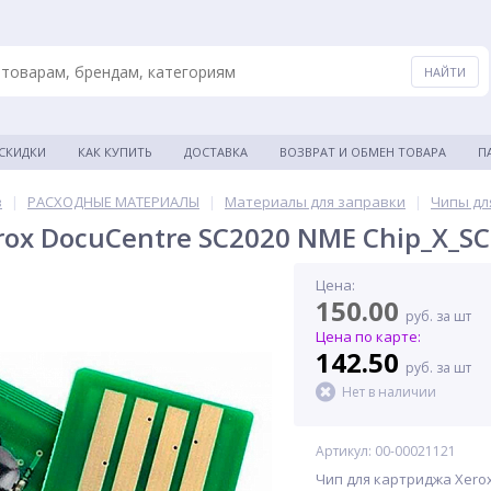
 СКИДКИ
КАК КУПИТЬ
ДОСТАВКА
ВОЗВРАТ И ОБМЕН ТОВАРА
П
в
|
РАСХОДНЫЕ МАТЕРИАЛЫ
|
Материалы для заправки
|
Чипы дл
rox DocuCentre SC2020 NME Chip_X_S
Цена:
150.00
руб. за шт
Цена по карте:
142.50
руб. за шт
Нет в наличии
Артикул: 00-00021121
Чип для картриджа Xerox 