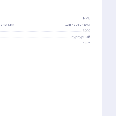
NME
менения)
для картриджа
3000
пурпурный
1 шт