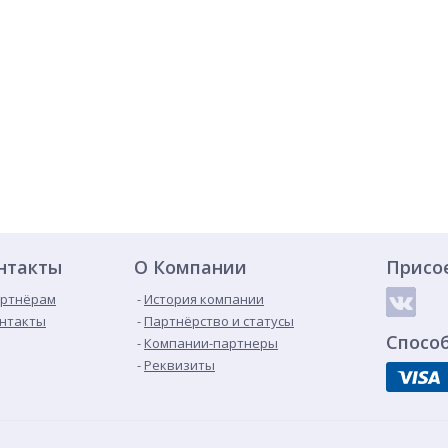
нтакты
О Компании
Присо
ртнёрам
История компании
нтакты
Партнёрство и статусы
Спосо
Компании-партнеры
Реквизиты