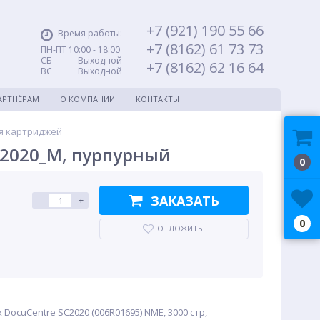
+7 (921) 190 55 66
Время работы:
+7 (8162) 61 73 73
ПН-ПТ 10:00 - 18:00
СБ Выходной
+7 (8162) 62 16 64
ВС Выходной
АРТНЁРАМ
О КОМПАНИИ
КОНТАКТЫ
я картриджей
C2020_M, пурпурный
0
ЗАКАЗАТЬ
-
+
0
ОТЛОЖИТЬ
DocuCentre SC2020 (006R01695) NME, 3000 стр,