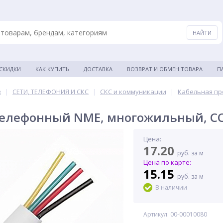
 СКИДКИ
КАК КУПИТЬ
ДОСТАВКА
ВОЗВРАТ И ОБМЕН ТОВАРА
П
в
|
СЕТИ, ТЕЛЕФОНИЯ И СКС
|
СКС и коммуникации
|
Кабельная пр
телефонный NME, многожильный, CCS
Цена:
17.20
руб. за м
Цена по карте:
15.15
руб. за м
В наличии
Артикул: 00-00010080