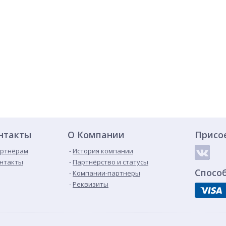
нтакты
О Компании
Присо
ртнёрам
История компании
нтакты
Партнёрство и статусы
Спосо
Компании-партнеры
Реквизиты