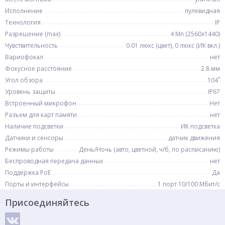
Исполнение
пулевидная
Технология
IP
Разрешение (max)
4 Мп (2560x1440)
Чувствительность
0.01 люкс (цвет), 0 люкс (ИК вкл.)
Вариофокал
нет
Фокусное расстояние
2.8 мм
Угол обзора
104˚
Уровень защиты
IP67
Встроенный микрофон
Нет
Разъем для карт памяти
нет
Наличие подсветки
ИК подсветка
Датчики и сенсоры
датчик движения
Режимы работы
День/Ночь (авто, цветной, ч/б, по расписанию)
Беспроводная передача данных
нет
Поддержка PoE
Да
Порты и интерфейсы
1 порт 10/100 Мбит/с
Присоединяйтесь