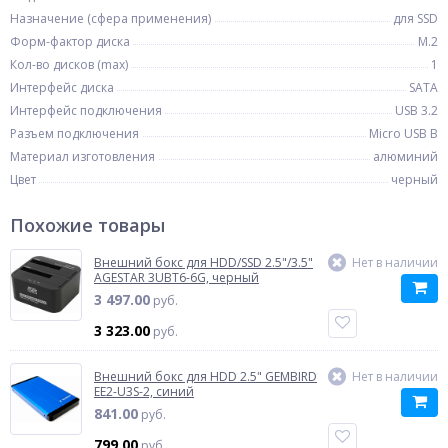
Назначение (сфера применения)
для SSD
Форм-фактор диска
M.2
Кол-во дисков (max)
1
Интерфейс диска
SATA
Интерфейс подключения
USB 3.2
Разъем подключения
Micro USB B
Материал изготовления
алюминий
Цвет
черный
Похожие товары
Внешний бокс для HDD/SSD 2.5"/3.5"
Нет в наличии
AGESTAR 3UBT6-6G, черный
3 497.00
руб.
3 323.00
руб.
Внешний бокс для HDD 2.5" GEMBIRD
Нет в наличии
EE2-U3S-2, синий
841.00
руб.
799.00
руб.