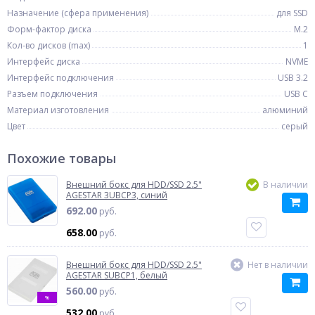
Назначение (сфера применения)
для SSD
Форм-фактор диска
M.2
Кол-во дисков (max)
1
Интерфейс диска
NVME
Интерфейс подключения
USB 3.2
Разъем подключения
USB C
Материал изготовления
алюминий
Цвет
серый
Похожие товары
Внешний бокс для HDD/SSD 2.5"
В наличии
AGESTAR 3UBCP3, синий
692.00
руб.
658.00
руб.
Внешний бокс для HDD/SSD 2.5"
Нет в наличии
AGESTAR SUBCP1, белый
560.00
руб.
%
532.00
руб.