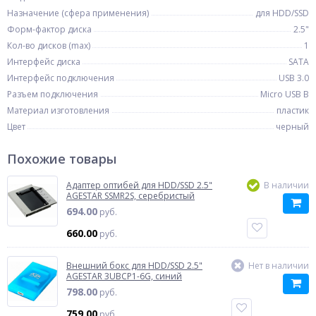
Назначение (сфера применения)
для HDD/SSD
Форм-фактор диска
2.5"
Кол-во дисков (max)
1
Интерфейс диска
SATA
Интерфейс подключения
USB 3.0
Разъем подключения
Micro USB B
Материал изготовления
пластик
Цвет
черный
Похожие товары
Адаптер оптибей для HDD/SSD 2.5"
В наличии
AGESTAR SSMR2S, серебристый
694.00
руб.
660.00
руб.
Внешний бокс для HDD/SSD 2.5"
Нет в наличии
AGESTAR 3UBCP1-6G, синий
798.00
руб.
759.00
руб.