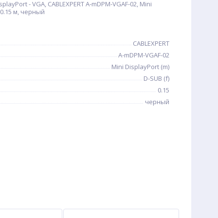
playPort - VGA, CABLEXPERT A-mDPM-VGAF-02, Mini
, 0.15 м, черный
CABLEXPERT
A-mDPM-VGAF-02
Mini DisplayPort (m)
D-SUB (f)
0.15
черный