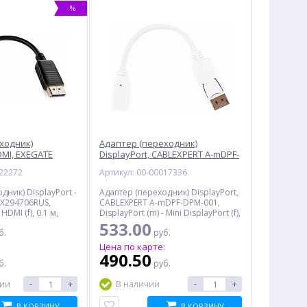
%
ходник)
Адаптер (переходник)
HDMI, EXEGATE
DisplayPort, CABLEXPERT A-mDPF-
0 см
DPM-001, 10 см
022272
Артикул: 00-00017336
дник) DisplayPort -
Адаптер (переходник) DisplayPort,
EX294706RUS,
CABLEXPERT A-mDPF-DPM-001,
 HDMI (f), 0.1 м,
DisplayPort (m) - Mini DisplayPort (f),
0.1 м, белый
533.00
б.
руб.
:
Цена по карте:
490.50
б.
руб.
-
+
-
+
чии
В наличии
В КОРЗИНУ
В КОРЗИНУ