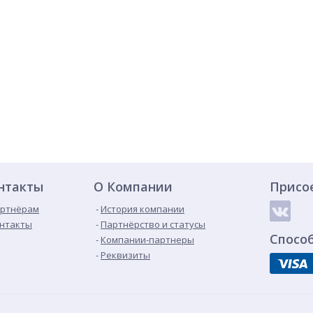
нтакты
О Компании
Присо
ртнёрам
История компании
нтакты
Партнёрство и статусы
Спосо
Компании-партнеры
Реквизиты