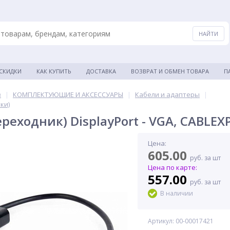
 СКИДКИ
КАК КУПИТЬ
ДОСТАВКА
ВОЗВРАТ И ОБМЕН ТОВАРА
П
в
|
КОМПЛЕКТУЮЩИЕ И АКСЕССУАРЫ
|
Кабели и адаптеры
|
ки)
реходник) DisplayPort - VGA, CABLE
Цена:
605.00
руб. за шт
Цена по карте:
557.00
руб. за шт
В наличии
Артикул: 00-00017421