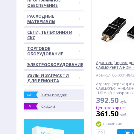
ОБЕСПЕЧЕНИЕ
РАСХОДНЫЕ
МАТЕРИАЛЫ
СЕТИ, ТЕЛЕФОНИЯ И
СКС
ТОРГОВОЕ
ОБОРУДОВАНИЕ
Адаптер (переходни
ЭЛЕКТРООБОРУДОВАНИЕ
CABLEXPERT A-HDMI-
поворотный разъе
УЗЛЫ И ЗАПЧАСТИ
Артикул: 00-0001484
ДЛЯ РЕМОНТА
Адаптер (переходник
CABLEXPERT A-HDMI-FF
- HDMI (f), поворотн
Хиты продаж
ХИТ
позолоченные конта
392.50
руб.
Скидки
%
Цена по карте:
361.50
руб.
В наличии
В