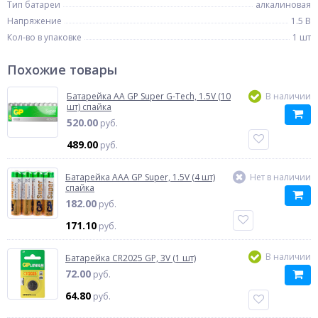
Тип батареи
алкалиновая
Напряжение
1.5 В
Кол-во в упаковке
1 шт
Похожие товары
Батарейка AA GP Super G-Tech, 1.5V (10
В наличии
шт) спайка
520.00
руб.
489.00
руб.
Батарейка AAA GP Super, 1.5V (4 шт)
Нет в наличии
спайка
182.00
руб.
171.10
руб.
В наличии
Батарейка CR2025 GP, 3V (1 шт)
72.00
руб.
64.80
руб.