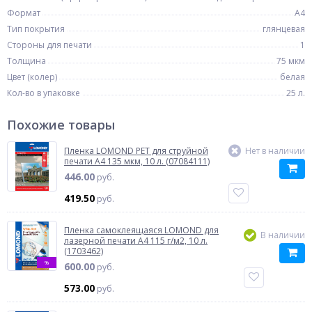
Формат
A4
Тип покрытия
глянцевая
Стороны для печати
1
Толщина
75 мкм
Цвет (колер)
белая
Кол-во в упаковке
25 л.
Похожие товары
Пленка LOMOND PET для струйной
Нет в наличии
печати A4 135 мкм, 10 л. (07084111)
446.00
руб.
419.50
руб.
Пленка самоклеящаяся LOMOND для
В наличии
лазерной печати A4 115 г/м2, 10 л.
(1703462)
%
600.00
руб.
573.00
руб.