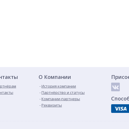
нтакты
О Компании
Присо
ртнёрам
История компании
нтакты
Партнёрство и статусы
Спосо
Компании-партнеры
Реквизиты