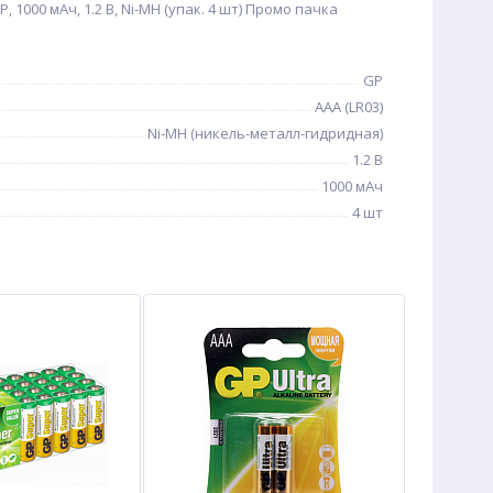
, 1000 мАч, 1.2 В, Ni-MH (упак. 4 шт) Промо пачка
GP
AAA (LR03)
Ni-MH (никель-металл-гидридная)
1.2 В
1000 мАч
4 шт