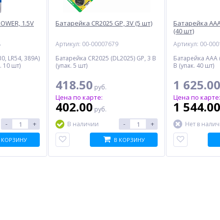
OWER, 1.5V
Батарейка CR2025 GP, 3V (5 шт)
Батарейка AAA 
(40 шт)
8
Артикул: 00-00007679
Артикул: 00-00
0, LR54, 389A)
Батарейка CR2025 (DL2025) GP, 3 В
Батарейка AAA (
 10 шт)
(упак. 5 шт)
В (упак. 40 шт)
418.50
1 625.0
руб.
Цена по карте:
Цена по карте
402.00
1 544.0
руб.
-
+
-
+
В наличии
Нет в нали
 КОРЗИНУ
В КОРЗИНУ