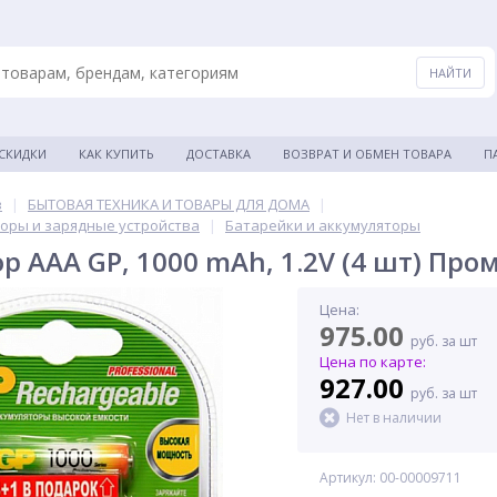
 СКИДКИ
КАК КУПИТЬ
ДОСТАВКА
ВОЗВРАТ И ОБМЕН ТОВАРА
П
в
|
БЫТОВАЯ ТЕХНИКА И ТОВАРЫ ДЛЯ ДОМА
|
торы и зарядные устройства
|
Батарейки и аккумуляторы
р AAA GP, 1000 mAh, 1.2V (4 шт) Про
Цена:
975.00
руб. за шт
Цена по карте:
927.00
руб. за шт
Нет в наличии
Артикул: 00-00009711