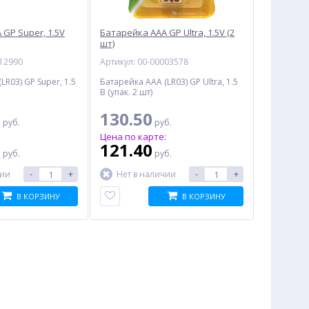
GP Super, 1.5V
Батарейка AAA GP Ultra, 1.5V (2
шт)
012990
Артикул: 00-00003578
LR03) GP Super, 1.5
Батарейка AAA (LR03) GP Ultra, 1.5
В (упак. 2 шт)
0
130.50
руб.
руб.
:
Цена по карте:
0
121.40
руб.
руб.
-
+
-
+
чии
Нет в наличии
В КОРЗИНУ
В КОРЗИНУ