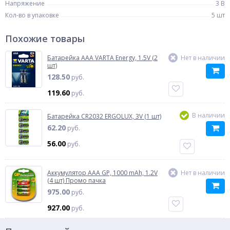
Напряжение
3 В
Кол-во в упаковке
5 шт
Похожие товары
Батарейка AAA VARTA Energy, 1.5V (2
Нет в наличии
шт)
128.50
руб.
119.60
руб.
В наличии
Батарейка CR2032 ERGOLUX, 3V (1 шт)
62.20
руб.
56.00
руб.
Аккумулятор AAA GP, 1000 mAh, 1.2V
Нет в наличии
(4 шт) Промо пачка
975.00
руб.
927.00
руб.