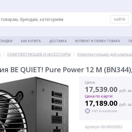
 СКИДКИ
КАК КУПИТЬ
ДОСТАВКА
ВОЗВРАТ И ОБМЕН ТОВАРА
П
в
|
КОМПЛЕКТУЮЩИЕ И АКСЕССУАРЫ
|
Комплектующие для компь
я BE QUIET! Pure Power 12 M (BN344),
Цена:
17,539.00
руб. за
Цена по карте:
17,189.00
руб. за
Нет в наличии
Артикул: 00-00020932