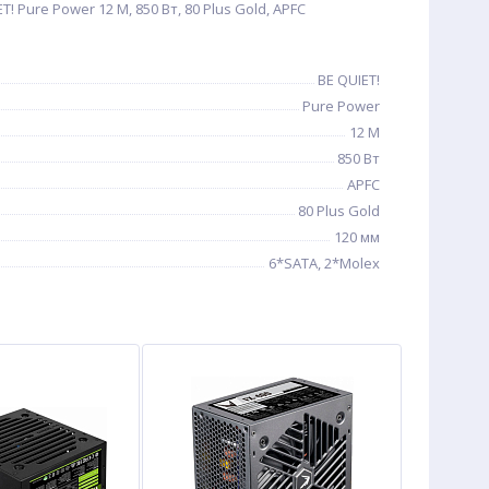
! Pure Power 12 M, 850 Вт, 80 Plus Gold, APFC
BE QUIET!
Pure Power
12 M
850 Вт
APFC
80 Plus Gold
120 мм
6*SATA, 2*Molex