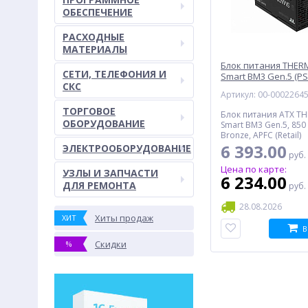
ОБЕСПЕЧЕНИЕ
РАСХОДНЫЕ
МАТЕРИАЛЫ
Блок питания THER
СЕТИ, ТЕЛЕФОНИЯ И
Smart BM3 Gen.5 (PS
СКС
0850MNFABE-3), 850 В
Артикул: 00-0002264
Bronze
ТОРГОВОЕ
Блок питания ATX T
ОБОРУДОВАНИЕ
Smart BM3 Gen.5, 850 
Bronze, APFC (Retail)
6 393.00
ЭЛЕКТРООБОРУДОВАНИЕ
руб.
Цена по карте:
УЗЛЫ И ЗАПЧАСТИ
6 234.00
ДЛЯ РЕМОНТА
руб.
28.08.2026
Хиты продаж
ХИТ
В
Скидки
%