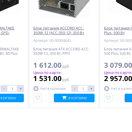
MALTAKE
Блок питания ACCORD ACC-
Блок питания 
-SPD-
350W-12 (ACC-350-12), 350 Вт
Plus, 500 Вт
т, 80+
5
Артикул: 00-00004642
Артикул: 00-00
HERMALTAKE
Блок питания ATX ACCORD ACC-
Блок питания A
Вт, 80 Plus
350W-12, 350 Вт, PPFC
500 Plus, 500 Вт,
1 612.00
3 079.0
руб.
Цена по карте:
Цена по карте
1 531.00
2 957.0
руб.
-
+
-
+
Нет в наличии
Нет в нали
 КОРЗИНУ
В КОРЗИНУ