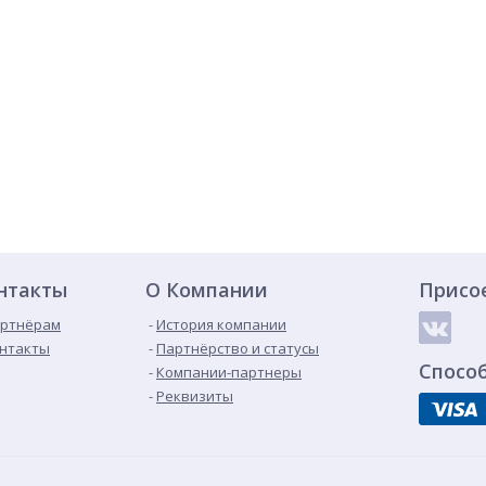
нтакты
О Компании
Присо
ртнёрам
История компании
нтакты
Партнёрство и статусы
Спосо
Компании-партнеры
Реквизиты