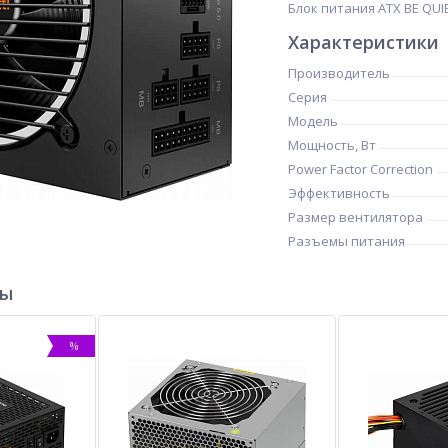
Блок питания ATX BE QUIET
Характеристики
Производитель
Серия
Модель
Мощность, Вт
Power Factor Correction
Эффективность
Размер вентилятора
Разъемы питания
ры
%