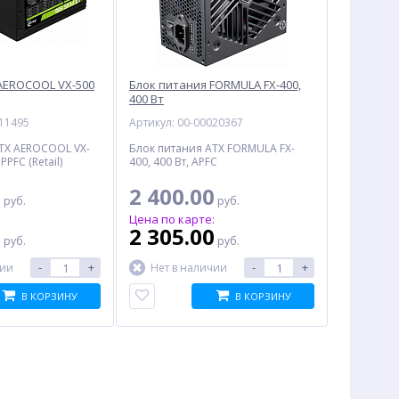
AEROCOOL VX-500
Блок питания FORMULA FX-400,
400 Вт
011495
Артикул: 00-00020367
TX AEROCOOL VX-
Блок питания ATX FORMULA FX-
 PPFC (Retail)
400, 400 Вт, APFC
0
2 400.00
руб.
руб.
:
Цена по карте:
0
2 305.00
руб.
руб.
-
+
-
+
чии
Нет в наличии
В КОРЗИНУ
В КОРЗИНУ