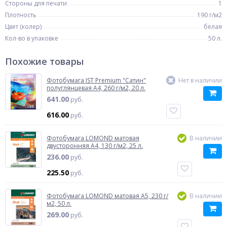
Стороны для печати
1
Плотность
190 г/м2
Цвет (колер)
белая
Кол-во в упаковке
50 л.
Похожие товары
Фотобумага IST Premium "Сатин"
Нет в наличии
полуглянцевая A4, 260 г/м2, 20 л.
641.00
руб.
616.00
руб.
Фотобумага LOMOND матовая
В наличии
двусторонняя A4, 130 г/м2, 25 л.
236.00
руб.
225.50
руб.
Фотобумага LOMOND матовая A5, 230 г/
В наличии
м2, 50 л.
269.00
руб.