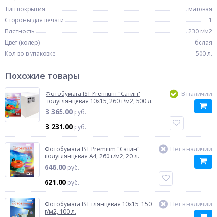
Тип покрытия
матовая
Стороны для печати
1
Плотность
230 г/м2
Цвет (колер)
белая
Кол-во в упаковке
500 л.
Похожие товары
Фотобумага IST Premium "Сатин"
В наличии
полуглянцевая 10x15, 260 г/м2, 500 л.
3 365.00
руб.
3 231.00
руб.
Фотобумага IST Premium "Сатин"
Нет в наличии
полуглянцевая A4, 260 г/м2, 20 л.
646.00
руб.
621.00
руб.
Фотобумага IST глянцевая 10x15, 150
Нет в наличии
г/м2, 100 л.