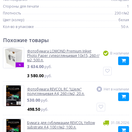
Стороны для печати
1
Плотность
230 г/м2
Цвет (колер)
белая
Кол-во в упаковке
50 л.
Похожие товары
Фотобумага LOMOND Premium Inkjet
В наличии
Photo Paper суперглянцевая 10x15, 260 г/
м2, 500 л.
%
3 634.00
руб.
3 580.00
руб.
Фотобумага REVCOL RC "Шелк"
Нет в наличии
полуглянцевая A4, 260 г/м2, 20 л.
530.00
руб.
498.50
руб.
Бумага для сублимации REVCOL Yellow
31.08.2026
substrate A4, 100 г/м2, 100 л.