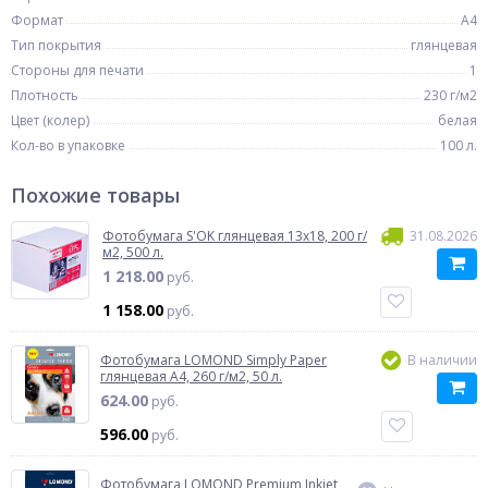
Формат
A4
Тип покрытия
глянцевая
Стороны для печати
1
Плотность
230 г/м2
Цвет (колер)
белая
Кол-во в упаковке
100 л.
Похожие товары
Фотобумага S'OK глянцевая 13x18, 200 г/
31.08.2026
м2, 500 л.
1 218.00
руб.
1 158.00
руб.
Фотобумага LOMOND Simply Paper
В наличии
глянцевая A4, 260 г/м2, 50 л.
624.00
руб.
596.00
руб.
Фотобумага LOMOND Premium Inkjet