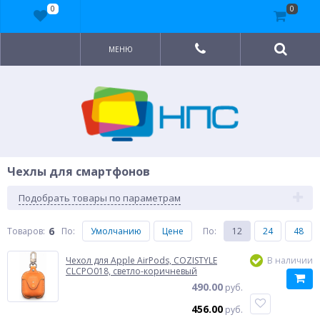
0
0
МЕНЮ
Чехлы для смартфонов
Подобрать товары по параметрам
6
Товаров:
По
:
Умолчанию
Цене
По
:
12
24
48
Чехол для Apple AirPods, COZISTYLE
В наличии
CLCPO018, светло-коричневый
490.00
руб.
456.00
руб.