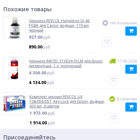
Похожие товары
Чернила REVCOL Hameleon GI-46
Нет в наличии
PGBK для Canon, водные, 170 мл,
черный
927.00
руб.
890.00
руб.
Чернила INKTEC E10034-01LM для Epson,
17.08.2026
пигментные, 1 л, пурпурный
4 306.00
руб.
4 134.00
руб.
Комплект чернил REVCOL UV
В наличии
108/056/057, Key Lock для Epson, водные,
420 мл, 6 цветов
1 973.00
руб.
1 914.00
руб.
Присоединяйтесь