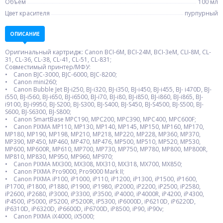
Объем
100 мл
Цвет красителя
пурпурный
ОПИСАНИЕ
Оригинальный картридж: Canon BCI-6M, BCI-24M, BCI-3eM, CLI-8M, CL-
31, CL-36, CL-38, CL-41, CL-51, CL-831;
Совместимый принтер/МФУ:
• Canon BJC-3000, BJC-6000, BJC-8200;
• Canon mini260;
• Canon Bubble Jet BJ-i250, BJ-i320, BJ-i350, BJ-i450, BJ-i455, BJ- i470D, BJ-
i550, BJ-i560, BJ-i650, BJ-i6500, BJ-i70, BJ-i80, BJ-i850, BJ-i860, BJ-i865, BJ-
i9100, BJ-i9950, BJ-S200, BJ-S300, BJ-S400, BJ-S450, BJ-S4500, BJ-S500, BJ-
S600, BJ-S6300, BJ-S800;
• Canon SmartBase MPC190, MPC200, MPC390, MPC400, MPC600F;
• Canon PIXMA MP110, MP130, MP140, MP145, MP150, MP160, MP170,
MP180, MP190, MP198, MP210, MP218, MP220, MP228, MP360, MP370,
MP390, MP450, MP460, MP470, MP476, MP500, MP510, MP520, MP530,
MP600, MP600R, MP610, MP700, MP730, MP750, MP780, MP800, MP800R,
MP810, MP830, MP950, MP960, MP970;
• Canon PIXMA MX300, MX308, MX310, MX318, MX700, MX850;
• Canon PIXMA Pro9000, Pro9000 Mark II;
• Canon PIXMA iP100, iP1000, iP110, iP1200, iP1300, iP1500, iP1600,
iP1700, iP1800, iP1880, iP1900, iP1980, iP2000, iP2200, iP2500, iP2580,
iP2600, iP2680, iP3000, iP3300, iP3500, iP4000, iP4000R, iP4200, iP4300,
iP4500, iP5000, iP5200, iP5200R, iP5300, iP6000D, iP6210D, iP6220D,
iP6310D, iP6320D, iP6600D, iP6700D, iP8500, iP90, iP90v;
• Canon PIXMA iX4000, iX5000;