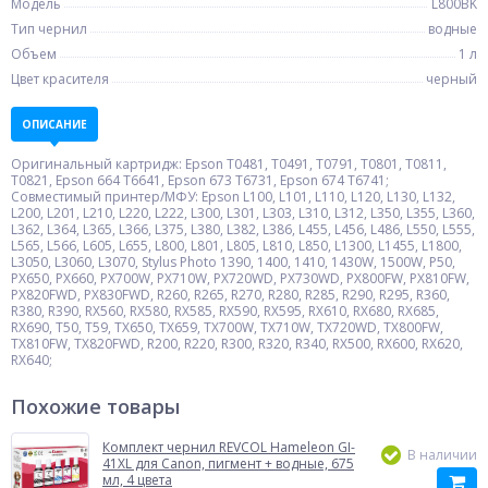
Модель
L800BK
Тип чернил
водные
Объем
1 л
Цвет красителя
черный
ОПИСАНИЕ
Оригинальный картридж: Epson T0481, T0491, T0791, T0801, T0811,
T0821, Epson 664 T6641, Epson 673 T6731, Epson 674 T6741;
Совместимый принтер/МФУ: Epson L100, L101, L110, L120, L130, L132,
L200, L201, L210, L220, L222, L300, L301, L303, L310, L312, L350, L355, L360,
L362, L364, L365, L366, L375, L380, L382, L386, L455, L456, L486, L550, L555,
L565, L566, L605, L655, L800, L801, L805, L810, L850, L1300, L1455, L1800,
L3050, L3060, L3070, Stylus Photo 1390, 1400, 1410, 1430W, 1500W, P50,
PX650, PX660, PX700W, PX710W, PX720WD, PX730WD, PX800FW, PX810FW,
PX820FWD, PX830FWD, R260, R265, R270, R280, R285, R290, R295, R360,
R380, R390, RX560, RX580, RX585, RX590, RX595, RX610, RX680, RX685,
RX690, T50, T59, TX650, TX659, TX700W, TX710W, TX720WD, TX800FW,
TX810FW, TX820FWD, R200, R220, R300, R320, R340, RX500, RX600, RX620,
RX640;
Похожие товары
Комплект чернил REVCOL Hameleon GI-
В наличии
41XL для Canon, пигмент + водные, 675
мл, 4 цвета