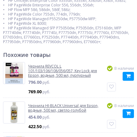
• HP OfficeJet Enterprise Color X555dn, X555xh, X585dn, X585f, X585z;
• HP PageWide Enterprise Color 556, 556dn, 556xh;
• HP Flow MFP 586, 586dn, 586f, 586z;
• HP PageWide Color 755dn, 774dn, 779dn;
• HP PageWide Managed P55250dw, P57750dw MFP;
• HP PageWide XL 8000;
• HP PageWide Managed SFP P75050dw, P75050dn, E75160dn, MFP
P77740dw, P77740dn, P77740z, P77750dn, P77750z, P77760z, E77650dn,
E77650dns, E77660zs, P75250dn, P77440dn, P77940dn, P77940dns,
P77950dn, P77950dns, P77960dn, P77960dns, E77660z+;
Похожие товары
Чернила REVCOL L
В наличии
101/103/106/108/056/057, Key Lock для
Epson, водные, 500 мл, пурпурный
796.00
руб.
769.00
руб.
Чернила HI-BLACK Universal для Epson,
В наличии
водные, 500 мл, светло-голубой
454.00
руб.
422.50
руб.