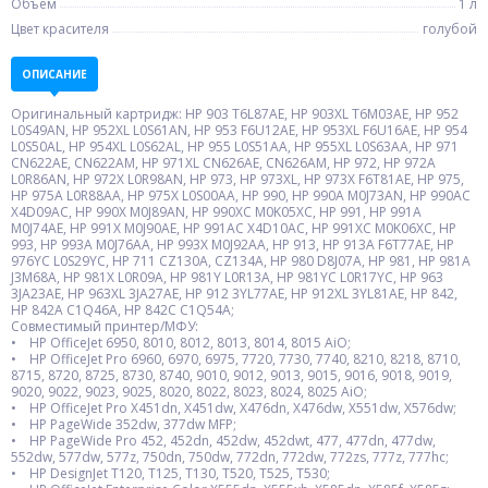
Объем
1 л
Цвет красителя
голубой
ОПИСАНИЕ
Оригинальный картридж: HP 903 T6L87AE, HP 903XL T6M03AE, HP 952
L0S49AN, HP 952XL L0S61AN, HP 953 F6U12AE, HP 953XL F6U16AE, HP 954
L0S50AL, HP 954XL L0S62AL, HP 955 L0S51AA, HP 955XL L0S63AA, HP 971
CN622AE, CN622AM, HP 971XL CN626AE, CN626AM, HP 972, HP 972A
L0R86AN, HP 972X L0R98AN, HP 973, HP 973XL, HP 973X F6T81AE, HP 975,
HP 975A L0R88AA, HP 975X L0S00AA, HP 990, HP 990A M0J73AN, HP 990AC
X4D09AC, HP 990X M0J89AN, HP 990XC M0K05XC, HP 991, HP 991A
M0J74AE, HP 991X M0J90AE, HP 991AC X4D10AC, HP 991XC M0K06XC, HP
993, HP 993A M0J76AA, HP 993X M0J92AA, HP 913, HP 913A F6T77AE, HP
976YC L0S29YC, HP 711 CZ130A, CZ134A, HP 980 D8J07A, HP 981, HP 981A
J3M68A, HP 981X L0R09A, HP 981Y L0R13A, HP 981YC L0R17YC, HP 963
3JA23AE, HP 963XL 3JA27AE, HP 912 3YL77AE, HP 912XL 3YL81AE, HP 842,
HP 842A C1Q46A, HP 842C C1Q54A;
Совместимый принтер/МФУ:
• HP OfficeJet 6950, 8010, 8012, 8013, 8014, 8015 AiO;
• HP OfficeJet Pro 6960, 6970, 6975, 7720, 7730, 7740, 8210, 8218, 8710,
8715, 8720, 8725, 8730, 8740, 9010, 9012, 9013, 9015, 9016, 9018, 9019,
9020, 9022, 9023, 9025, 8020, 8022, 8023, 8024, 8025 AiO;
• HP OfficeJet Pro X451dn, X451dw, X476dn, X476dw, X551dw, X576dw;
• HP PageWide 352dw, 377dw MFP;
• HP PageWide Pro 452, 452dn, 452dw, 452dwt, 477, 477dn, 477dw,
552dw, 577dw, 577z, 750dn, 750dw, 772dn, 772dw, 772zs, 777z, 777hc;
• HP DesignJet T120, T125, T130, T520, T525, T530;