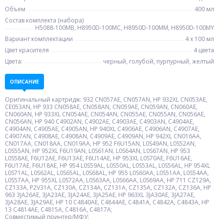
Объем
400 мл
Состав комплекта (набора)
H5088-100MB, H8950D-100MC, H8950D-100MM, H8950D-100MY
Вариант комплектации
4 x 100 мл
Цвет красителя
4 цвета
Цвета:
черный, голубой, пурпурный, желтый
ОПИСАНИЕ
Оригинальный картридж: 932 CN057AE, CN057AN, HP 932XL CN053AE,
CE053AN, HP 933 CN058AE, CN058AN, CN059AE, CN059AN, CN060AE,
CN060AN, HP 933XL CN054AE, CN054AN, CN055AE, CN055AN, CN056AE,
CN056AN, HP 940 C4902AN, C4902AE, C4903AE, C4903AN, C4904AE,
C4904AN, C4905AE, C4905AN, HP 940XL C4906AE, C4906AN, C4907AE,
C4907AN, C4908AE, C4908AN, C4909AE, C4909AN, HP 942XL CN016AA,
CN017AA, CN018AA, CN019AA, HP 952 F6U15AN, L0S49AN, L0S52AN,
L0S55AN, HP 952XL F6U19AN, L0S61AN, L0S64AN, L0S67AN, HP 953
L0S58AE, F6U12AE, F6U13AE, F6U14AE, HP 953XL L0S70AE, F6U16AE,
F6U17AE, F6U18AE, HP 954 L0S59AL, L0S50AL, L0S53AL, L0S56AL, HP 954XL
L0S71AL, L0S62AL, L0S65AL, L0S68AL, HP 955 L0S60AA, L0S51AA, L0S54AA,
L0S57AA, HP 955XL L0S72AA, L0S63AA, L0S66AA, L0S69AA, HP 711 CZ129A,
CZ133A, P2V31A, CZ130A, CZ134A, CZ131A, CZ135A, CZ132A, CZ136A, HP
963 3JA26AE, 3JA23AE, 3JA24AE, 3JA25AE, HP 963XL 3JA30AE, 3JA27AE,
3JA28AE, 3JA29AE, HP 10 C4840AE, C4844AE, C4841A, C4842A, C4843A, HP
13 C4814AE, C4815A, C4816A, C4817A;
Совместимый принтер/МФУ: