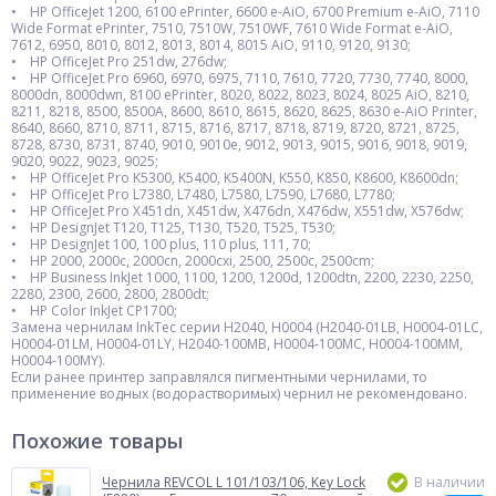
• HP OfficeJet 1200, 6100 ePrinter, 6600 e-AiO, 6700 Premium e-AiO, 7110
Wide Format ePrinter, 7510, 7510W, 7510WF, 7610 Wide Format e-AiO,
7612, 6950, 8010, 8012, 8013, 8014, 8015 AiO, 9110, 9120, 9130;
• HP OfficeJet Pro 251dw, 276dw;
• HP OfficeJet Pro 6960, 6970, 6975, 7110, 7610, 7720, 7730, 7740, 8000,
8000dn, 8000dwn, 8100 ePrinter, 8020, 8022, 8023, 8024, 8025 AiO, 8210,
8211, 8218, 8500, 8500A, 8600, 8610, 8615, 8620, 8625, 8630 e-AiO Printer,
8640, 8660, 8710, 8711, 8715, 8716, 8717, 8718, 8719, 8720, 8721, 8725,
8728, 8730, 8731, 8740, 9010, 9010e, 9012, 9013, 9015, 9016, 9018, 9019,
9020, 9022, 9023, 9025;
• HP OfficeJet Pro K5300, K5400, K5400N, K550, K850, K8600, K8600dn;
• HP OfficeJet Pro L7380, L7480, L7580, L7590, L7680, L7780;
• HP OfficeJet Pro X451dn, X451dw, X476dn, X476dw, X551dw, X576dw;
• HP DesignJet T120, T125, T130, T520, T525, T530;
• HP DesignJet 100, 100 plus, 110 plus, 111, 70;
• HP 2000, 2000c, 2000cn, 2000cxi, 2500, 2500c, 2500cm;
• HP Business InkJet 1000, 1100, 1200, 1200d, 1200dtn, 2200, 2230, 2250,
2280, 2300, 2600, 2800, 2800dt;
• HP Color InkJet CP1700;
Замена чернилам InkTec серии H2040, H0004 (H2040-01LB, H0004-01LC,
H0004-01LM, H0004-01LY, H2040-100MB, H0004-100MC, H0004-100MM,
H0004-100MY).
Если ранее принтер заправлялся пигментными чернилами, то
применение водных (водорастворимых) чернил не рекомендовано.
Похожие товары
Чернила REVCOL L 101/103/106, Key Lock
В наличии