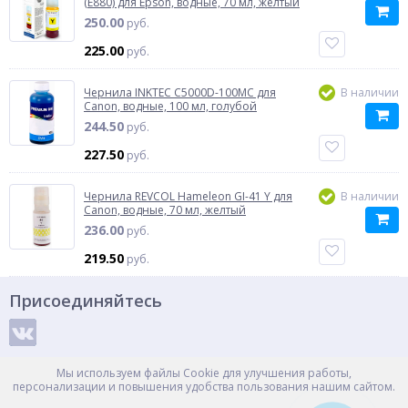
(E880) для Epson, водные, 70 мл, желтый
250.00
руб.
225.00
руб.
Чернила INKTEC C5000D-100MC для
В наличии
Canon, водные, 100 мл, голубой
244.50
руб.
227.50
руб.
Чернила REVCOL Hameleon GI-41 Y для
В наличии
Canon, водные, 70 мл, желтый
236.00
руб.
219.50
руб.
Присоединяйтесь
Способы оплаты
Мы используем файлы Cookie для улучшения работы,
персонализации и повышения удобства пользования нашим сайтом.